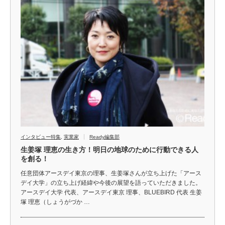
インタビュー特集
,
実業家
Ready編集部
生姜塚 理恵の生き方！明日の地球のために行動できる人
を創る！
任意団体アースデイ東京の理事、生姜塚さんが立ち上げた「アース
デイ大学」の立ち上げ経緯や今後の展望を語っていただきました。
アースデイ大学 代表、アースデイ東京 理事、BLUEBIRD 代表 生姜
塚 理恵（しょうがづか …