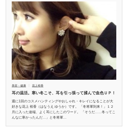
美容・健康
花上裕香
耳の温活。寒い冬こそ、耳を引っ張って揉んで血色ＵＰ！
週に1回のコスメハンティングやおしゃれ・キレイになることが大
好きな花上 裕香（はなうえ ゆうか）です。 「冬将軍到来！」１２
月に入った途端、よく耳にしたこのワード。 「そうだ……冬ってこ
んなに寒かったんだ…」と冬将軍…