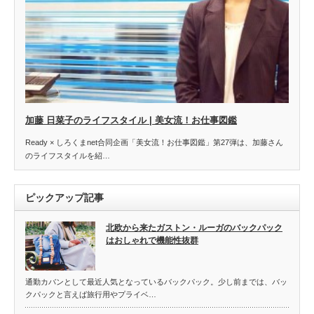
加藤 日菜子のライフスタイル | 美女流！お仕事図鑑
Ready × しろくまnet合同企画「美女流！お仕事図鑑」第27弾は、加藤さん
のライフスタイルを紹…
ピックアップ記事
北欧から来たガストン・ルーガのバックパック
はおしゃれで機能性抜群
通勤カバンとして最近人気となっているバックパック。少し前までは、バッ
クパックと言えば旅行用やプライベ…