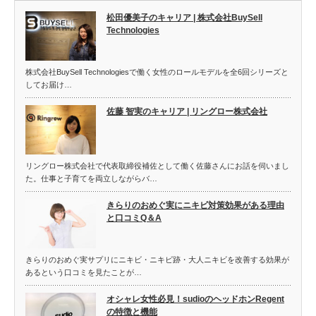
松田優美子のキャリア | 株式会社BuySell
Technologies
株式会社BuySell Technologiesで働く女性のロールモデルを全6回シリーズと
してお届け…
佐藤 智実のキャリア | リングロー株式会社
リングロー株式会社で代表取締役補佐として働く佐藤さんにお話を伺いまし
た。仕事と子育てを両立しながらバ…
きらりのおめぐ実にニキビ対策効果がある理由
と口コミQ＆A
きらりのおめぐ実サプリにニキビ・ニキビ跡・大人ニキビを改善する効果が
あるという口コミを見たことが…
オシャレ女性必見！sudioのヘッドホンRegent
の特徴と機能