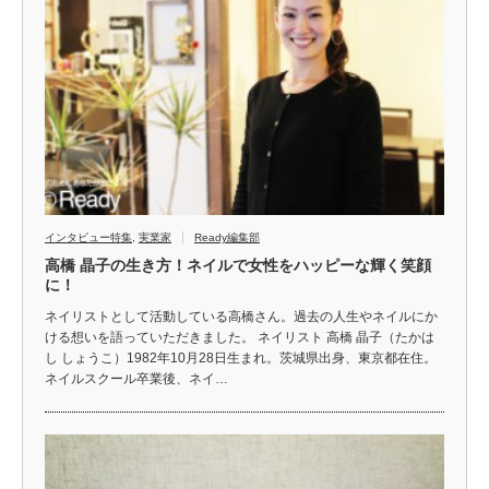
インタビュー特集
,
実業家
Ready編集部
高橋 晶子の生き方！ネイルで女性をハッピーな輝く笑顔
に！
ネイリストとして活動している高橋さん。過去の人生やネイルにか
ける想いを語っていただきました。 ネイリスト 高橋 晶子（たかは
し しょうこ）1982年10月28日生まれ。茨城県出身、東京都在住。
ネイルスクール卒業後、ネイ…