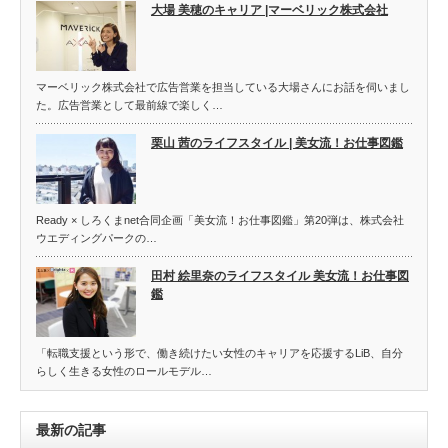
大場 美穂のキャリア |マーベリック株式会社
マーベリック株式会社で広告営業を担当している大場さんにお話を伺いまし
た。広告営業として最前線で楽しく…
栗山 茜のライフスタイル | 美女流！お仕事図鑑
Ready × しろくまnet合同企画「美女流！お仕事図鑑」第20弾は、株式会社
ウエディングパークの…
田村 絵里奈のライフスタイル 美女流！お仕事図
鑑
「転職支援という形で、働き続けたい女性のキャリアを応援するLiB、自分
らしく生きる女性のロールモデル…
最新の記事