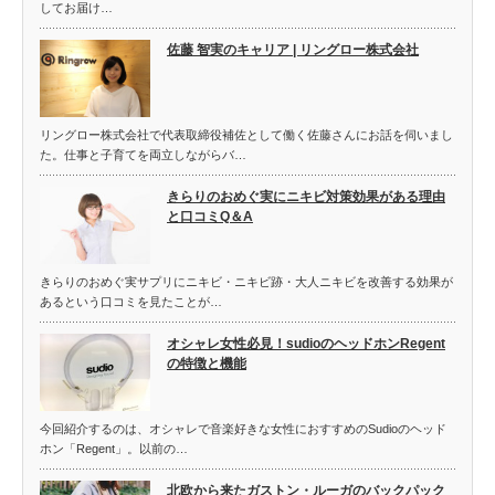
してお届け…
佐藤 智実のキャリア | リングロー株式会社
リングロー株式会社で代表取締役補佐として働く佐藤さんにお話を伺いまし
た。仕事と子育てを両立しながらバ…
きらりのおめぐ実にニキビ対策効果がある理由
と口コミQ＆A
きらりのおめぐ実サプリにニキビ・ニキビ跡・大人ニキビを改善する効果が
あるという口コミを見たことが…
オシャレ女性必見！sudioのヘッドホンRegent
の特徴と機能
今回紹介するのは、オシャレで音楽好きな女性におすすめのSudioのヘッド
ホン「Regent」。以前の…
北欧から来たガストン・ルーガのバックパック