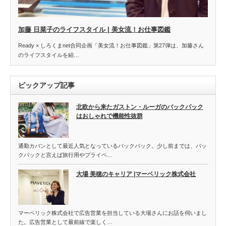
加藤 日菜子のライフスタイル | 美女流！お仕事図鑑
Ready × しろくまnet合同企画「美女流！お仕事図鑑」第27弾は、加藤さん
のライフスタイルを紹…
ピックアップ記事
北欧から来たガストン・ルーガのバックパック
はおしゃれで機能性抜群
通勤カバンとして最近人気となっているバックパック。少し前までは、バッ
クパックと言えば旅行用やプライベ…
大場 美穂のキャリア |マーベリック株式会社
マーベリック株式会社で広告営業を担当している大場さんにお話を伺いまし
た。広告営業として最前線で楽しく…