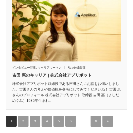
インタビュー特集
,
キャリアウーマン
Ready編集部
吉田 惠のキャリア | 株式会社アプリボット
株式会社アプリボット取締役である吉田さんにお話をお伺いしまし
た。吉田さんの考えや価値観を参考にしてみてくださいね！ 吉田 惠
さんのプロフィール 株式会社アプリボット 取締役 吉田 惠（よしだ
めぐみ）1985年生まれ…
1
2
3
4
5
6
…
8
»