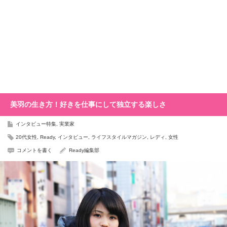
美羽の生き方！好きを仕事にして独立する楽しさ
インタビュー特集
,
実業家
20代女性
,
Ready
,
インタビュー
,
ライフスタイルマガジン
,
レディ
,
女性
コメントを書く
Ready編集部