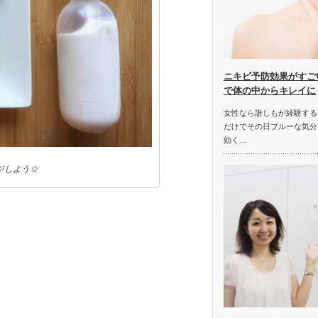
ニキビ予防効果がすご
で体の中からキレイに
女性なら誰しもが経験する
だけでその日ブルーな気分
効く…
ジしよう☆