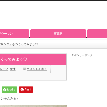
アウーマン
実業家
ごサンタ」をつくってみよう♡
スポンサーリンク
つくってみよう♡
レディ
,
女性
コメントを書く
feedly
Pin it
ョンを含みます