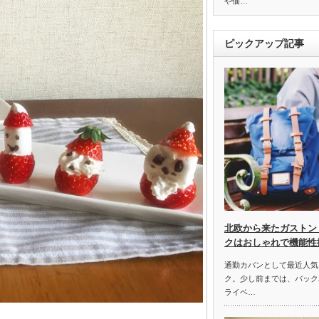
や価…
ピックアップ記事
北欧から来たガストン
クはおしゃれで機能性
通勤カバンとして最近人気
ク。少し前までは、バック
ライベ…