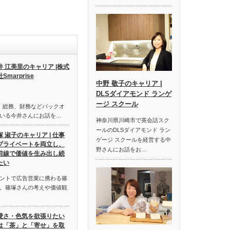
井 江美里のキャリア |株式
Smarprise
中野 敬子のキャリア |
DLSダイアモンド ランゲ
ージ スクール
経理、総務、財務などバックオ
いる今井さんにお話を…
神奈川県川崎市で英会話スク
ールのDLSダイアモンド ラン
塚 淑子のキャリア | 仕事
ゲージ スクールを経営する中
プライベートを両立し、
野さんにお話をお…
前線で価値を生み出し続
たい
ントで広告営業に携わる篠
。篠塚さんの考えや価値観
愛さ・色気を欲張りたい
は「茶」と「寄せ」を取