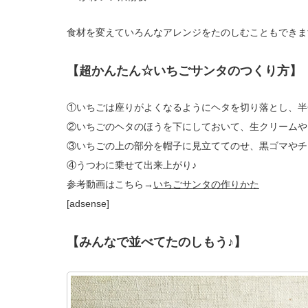
食材を変えていろんなアレンジをたのしむこともできま
【超かんたん☆いちごサンタのつくり方】
①いちごは座りがよくなるようにヘタを切り落とし、半
②いちごのヘタのほうを下にしておいて、生クリームや
③いちごの上の部分を帽子に見立ててのせ、黒ゴマやチ
④うつわに乗せて出来上がり♪
参考動画はこちら→
いちごサンタの作りかた
[adsense]
【みんなで並べてたのしもう♪】