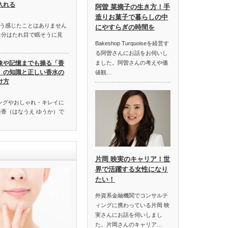
入れる
阿曽 菜摘子の生き方！手
造りお菓子で暮らしの中
う感じたことはありません
にやすらぎの時間を
自分はたれ目で眠そうに見
Bakeshop Turquoiseを経営す
る阿曽さんにお話をお伺いし
象や記憶までも操る「香
ました。阿曽さんの考えや価
」の知識と正しい香水の
値観…
け方
ングやおしゃれ・キレイに
裕香（はなうえ ゆうか）で
片岡 映実のキャリア！世
界で活躍する女性になり
たい！
外資系金融機関でコンサルテ
ィングに携わっている片岡 映
実さんにお話を伺いしまし
た。片岡さんのキャリア…