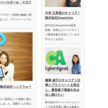
| ベースボール・マガジ
今井 江美里のキャリア |
でスポーツ関連の編集に携
株式会社Smarprise
ました。プライベートでも
株式会社Smarpriseの経理、
総務、財務などバックオフィ
ス業務全般を担当している今
井さんにお話を…
篠塚 淑子のキャリア | 仕
事とプライベートを両立
| 株式会社ヘッドウォー
し、最前線で価値を生み
出し続けたい
スで採用などの業務に携わ
株式会社サイバーエージェン
しました。関根さんの考え
トで広告営業に携わる篠塚さ