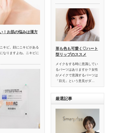
い！お肌の悩みは漢方
ニキビ。顔にニキビがある
形も色も可愛く♡ハート
になりますよね。ニキビに
型リップのススメ
メイクをする時に意識してい
るパーツはありますか？女性
がメイクで意識するパーツは
「目元」という意見がダ…
厳選記事