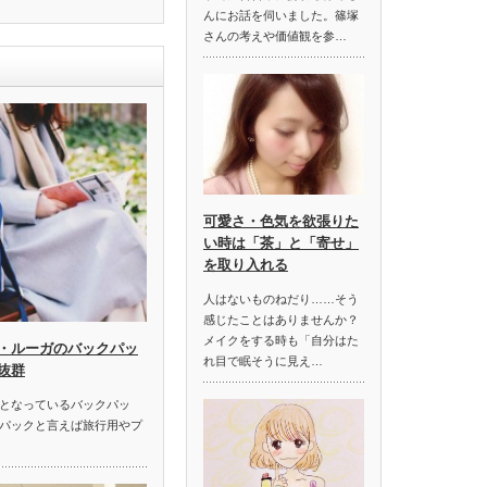
んにお話を伺いました。篠塚
さんの考えや価値観を参…
可愛さ・色気を欲張りた
い時は「茶」と「寄せ」
を取り入れる
人はないものねだり……そう
感じたことはありませんか？
メイクをする時も「自分はた
・ルーガのバックパッ
れ目で眠そうに見え…
抜群
となっているバックパッ
パックと言えば旅行用やプ