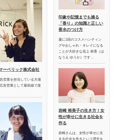
印象や記憶までも操る
「香り」の知識と正しい
香水のつけ方
週に1回のコスメハンティン
グやおしゃれ・キレイになる
ことが大好きな花上 裕香（は
なうえ ゆうか）です…
|マーベリック株式会社
告営業を担当している大場
広告営業として最前線で楽
岩崎 裕美子の生き方！女
性が幸せに生きる社会を
作る
岩崎さんは、女性が幸せに生
きる社会を作るという理念を