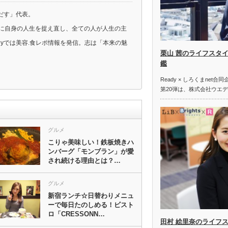
だす」代表。
けに自身の人生を捉え直し、全ての人が人生の主
dyでは美容.食レポ情報を発信。志は「本来の魅
栗山 茜のライフスタイ
鑑
Ready × しろくまne
第20弾は、株式会社ウエ
グルメ
こりゃ美味しい！鉄板焼きハ
ンバーグ「モンブラン」が愛
され続ける理由とは？…
グルメ
新宿ランチ☆日替わりメニュ
ーで毎日たのしめる！ビスト
ロ「CRESSONN…
田村 絵里奈のライフ