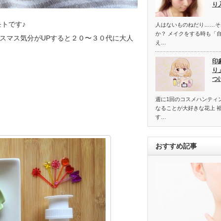
り
トです♪
人はないものねだり……そ
か？ メイクをする時も「
スマス気分がUPすると２０〜３０代に大人
え…
印
り
つ
週に1回のコスメハンティ
なることが大好きな花上 
す…
おすすめ記事