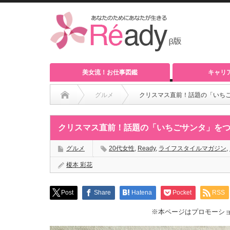
美女流！お仕事図鑑
キャリ
グルメ
クリスマス直前！話題の「いち
クリスマス直前！話題の「いちごサンタ」を
グルメ
20代女性
,
Ready
,
ライフスタイルマガジン
,
榎本 彩花
Post
Share
Hatena
Pocket
RSS
※本ページはプロモーシ