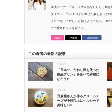
講演セミナー「今、人生があなたらしく輝き
ダイエットで28キロまで痩せた事をきっか
人公であって欲しいと願うようになる。Rea
力で愛される人を育てる」
WEB
Twitter
Facebook
この著者の最新の記事
グルメ
「日本一こだわり卵を使った
絶品プリン」を食べて綺麗に
なろう♥
グルメ
豆腐屋さんが作るクリームチ
ーズが予想以上にヘルシーで
美味しい♥