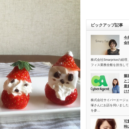
ピックアップ記事
今
会社
株式会社Smarpriseの
フィス業務全般を担当して
篠
と
最
け
株式会社サイバーエージェ
塚さんにお話を伺いました
を参…
可
時