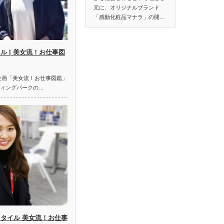
元に、オリジナルブランド
「感動化粧品マナラ」の開…
ル | 美女流！お仕事図
t合同企画「美女流！お仕事図鑑」
ディングパークの…
スタイル 美女流！お仕事