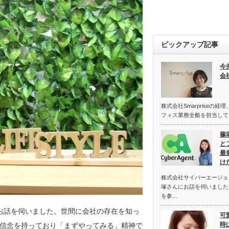
ピックアップ記事
今
会社
株式会社Smarpriseの
フィス業務全般を担当して
篠
と
最
け
株式会社サイバーエージェ
塚さんにお話を伺いました
を参…
んにお話を伺いました。世間に会社の存在を知っ
可
時
信念を持っており「まずやってみる」精神で