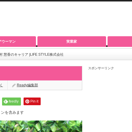
アウーマン
実業家
村 慧香のキャリア |LIFE STYLE株式会社
スポンサーリンク
く
Ready編集部
feedly
Pin it
ョンを含みます