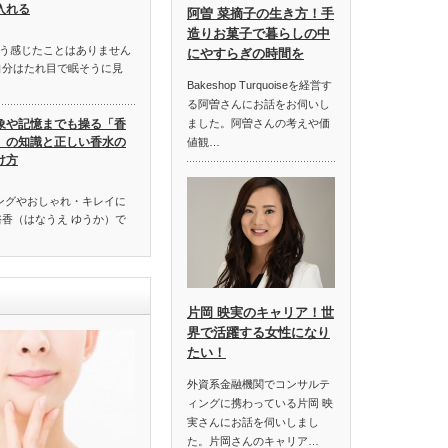
入れる
阿曽 菜摘子の生き方！手
造りお菓子で暮らしの中
う感じたことはありません
にやすらぎの時間を
自分はたれ目で眠そうに見
Bakeshop Turquoiseを経営す
る阿曽さんにお話をお伺いし
象や記憶までも操る「香
ました。阿曽さんの考えや価
」の知識と正しい香水の
値観…
け方
ングやおしゃれ・キレイに
裕香（はなうえ ゆうか）で
片岡 映実のキャリア！世
界で活躍する女性になり
たい！
外資系金融機関でコンサルテ
ィングに携わっている片岡 映
実さんにお話を伺いしまし
た。片岡さんのキャリア…