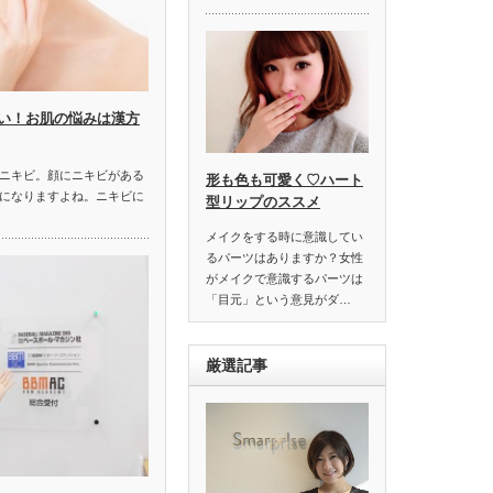
い！お肌の悩みは漢方
ニキビ。顔にニキビがある
形も色も可愛く♡ハート
になりますよね。ニキビに
型リップのススメ
メイクをする時に意識してい
るパーツはありますか？女性
がメイクで意識するパーツは
「目元」という意見がダ…
厳選記事