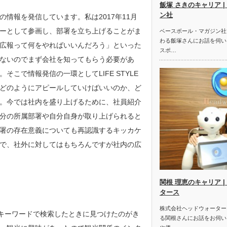
飯塚 さきのキャリア 
ン社
情報を発信しています。私は2017年11月
ーとして参画し、部署を立ち上げることがま
ベースボール・マガジン社
わる飯塚さんにお話を伺い
広報って何をやればいいんだろう」といった
スポ…
ないのでまず会社を知ってもらう必要があ
こで情報発信の一環としてLIFE STYLE
どのようにアピールしていけばいいのか、ど
。今では社内を盛り上げるために、社員紹介
分の所属部署や自分自身が取り上げられると
署の存在意義についても再認識するキッカケ
で、社外に対してはもちろんですが社内の広
関根 理恵のキャリア 
タース
株式会社ヘッドウォーター
」というキーワードで検索したときに見つけたのがき
る関根さんにお話をお伺い