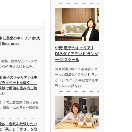
井 江美里のキャリア |株式
Smarprise
中野 敬子のキャリア |
DLSダイアモンド ランゲ
ージ スクール
経理、総務、財務などバックオ
いる今井さんにお話を…
神奈川県川崎市で英会話スク
ールのDLSダイアモンド ラン
塚 淑子のキャリア | 仕事
ゲージ スクールを経営する中
プライベートを両立し、
野さんにお話をお…
前線で価値を生み出し続
たい
ントで広告営業に携わる篠
。篠塚さんの考えや価値観
愛さ・色気を欲張りたい
は「茶」と「寄せ」を取