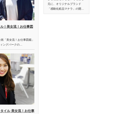
元に、オリジナルブランド
「感動化粧品マナラ」の開…
ル | 美女流！お仕事図
t合同企画「美女流！お仕事図鑑」
ディングパークの…
スタイル 美女流！お仕事