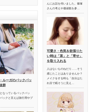
んにお話を伺いました。篠塚
さんの考えや価値観を参…
可愛さ・色気を欲張りた
い時は「茶」と「寄せ」
を取り入れる
人はないものねだり……そう
感じたことはありませんか？
メイクをする時も「自分はた
・ルーガのバックパッ
れ目で眠そうに見え…
抜群
となっているバックパッ
パックと言えば旅行用やプ