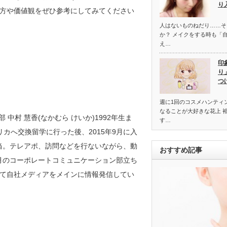
り
方や価値観をぜひ参考にしてみてください
人はないものねだり……そ
か？ メイクをする時も「
え…
印
り
つ
週に1回のコスメハンティ
なることが大好きな花上 
部 中村 慧香(なかむら けいか)1992年生ま
す…
カへ交換留学に行った後、2015年9月に入
を担当。テレアポ、訪問などを行ないながら、動
おすすめ記事
1月のコーポレートコミュニケーション部立ち
て自社メディアをメインに情報発信してい