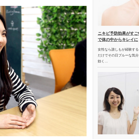
ニキビ予防効果がすご
で体の中からキレイに
女性なら誰しもが経験する
だけでその日ブルーな気分
効く…