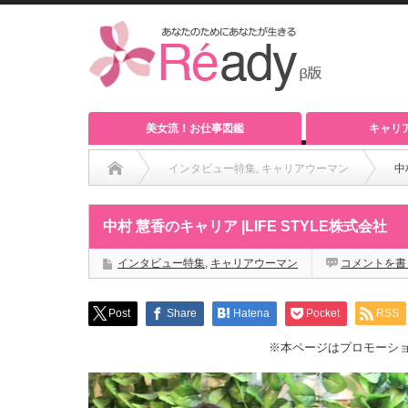
美女流！お仕事図鑑
キャリ
インタビュー特集
,
キャリアウーマン
中
中村 慧香のキャリア |LIFE STYLE株式会社
インタビュー特集
,
キャリアウーマン
コメントを書
Post
Share
Hatena
Pocket
RSS
※本ページはプロモーシ