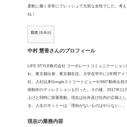
柔軟に働く非常にフレッシュで元気な女性でした。考え
ね！
目次
[
非表示
]
中村 慧香さんのプロフィール
LIFE STYLE株式会社 コーポレートコミュニケーション
れ、東京都出身、東京都在住。大学在学中に1年間アメリ
社。入社以来Googleストリートビューや360°動画
画制作のディレクションも行った。その後、2017年1
上げと同時に部署異動。現在は社外及び社内の広報とし
る。人生のモットーは「理由がないものはやらない」。
現在の業務内容