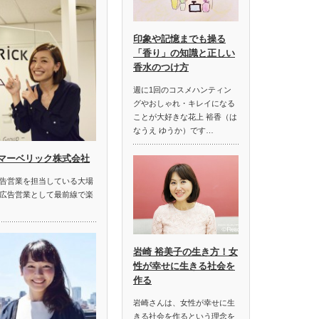
印象や記憶までも操る
「香り」の知識と正しい
香水のつけ方
週に1回のコスメハンティン
グやおしゃれ・キレイになる
ことが大好きな花上 裕香（は
なうえ ゆうか）です…
|マーベリック株式会社
告営業を担当している大場
広告営業として最前線で楽
岩崎 裕美子の生き方！女
性が幸せに生きる社会を
作る
岩崎さんは、女性が幸せに生
きる社会を作るという理念を