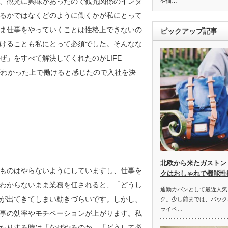
、観光に興味があったので観光関係のインタ
や価…
るかではなくどのように働くかが私にとって
ま仕事をやっていくことは性格上できないの
ピックアップ記事
けることも私にとって必須でした。そんなな
」をすべて解決してくれたのがLIFE
がわかった上で働けると感じたので入社を決
北欧から来たガストン
ものはやらないようにしていますし、仕事を
クはおしゃれで機能性
わからないまま業務を任されると、「どうし
通勤カバンとして最近人気
が出てきてしまい動きづらいです。しかし、
ク。少し前までは、バック
ライベ…
事の効率やモチベーションが上がります。私
たりする時は「なぜやるのか」「どうして必