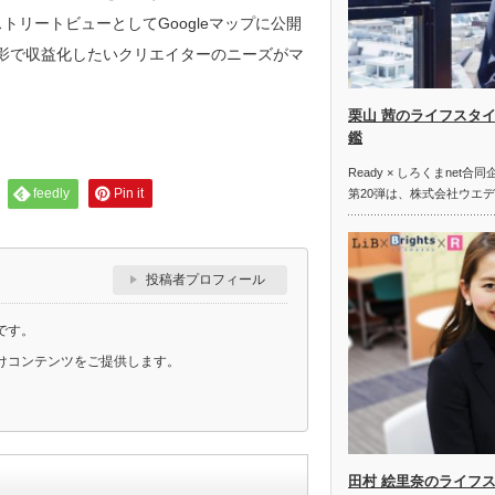
トリートビューとしてGoogleマップに公開
撮影で収益化したいクリエイターのニーズがマ
栗山 茜のライフスタイ
鑑
Ready × しろくまne
feedly
Pin it
第20弾は、株式会社ウエ
投稿者プロフィール
です。
けコンテンツをご提供します。
田村 絵里奈のライフ