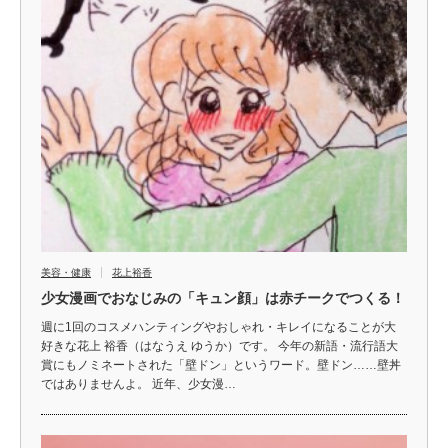
美容・健康
花上裕香
少女漫画でおなじみの「キュン顔」は赤チークでつくる！
週に1回のコスメハンティングやおしゃれ・キレイになることが大
好きな花上 裕香（はなうえ ゆうか）です。 今年の新語・流行語大
賞にもノミネートされた「壁ドン」というワード。壁ドン……壁丼
ではありませんよ。 近年、少女漫…