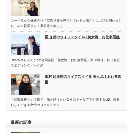
マーベリック株式会社で広告営業を担当している大場さんにお話を伺いまし
た。広告営業として最前線で楽しく…
栗山 茜のライフスタイル | 美女流！お仕事図鑑
Ready × しろくまnet合同企画「美女流！お仕事図鑑」第20弾は、株式会社
ウエディングパークの…
田村 絵里奈のライフスタイル 美女流！お仕事図
鑑
「転職支援という形で、働き続けたい女性のキャリアを応援するLiB、自分
らしく生きる女性のロールモデル…
最新の記事