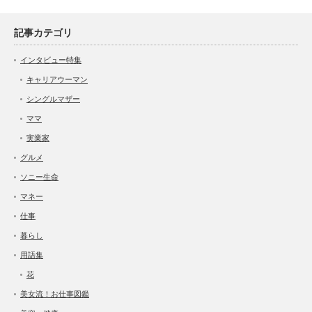
記事カテゴリ
インタビュー特集
キャリアウーマン
シングルマザー
ママ
実業家
グルメ
ソニー生命
マネー
仕事
暮らし
用語集
花
美女流！お仕事図鑑