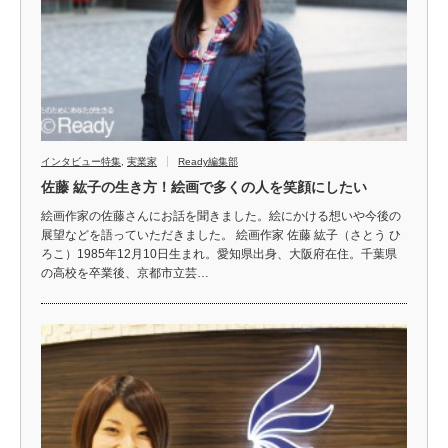
インタビュー特集
,
実業家
Ready編集部
佐藤 紘子の生き方！絵画で多くの人を笑顔にしたい
絵画作家の佐藤さんにお話を聞きました。絵にかける想いや今後の
展望などを語っていただきました。 絵画作家 佐藤 紘子（さとう ひ
ろこ）1985年12月10日生まれ。愛知県出身、大阪府在住。千葉県
の高校を卒業後、京都市立芸…