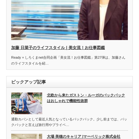
加藤 日菜子のライフスタイル | 美女流！お仕事図鑑
Ready × しろくまnet合同企画「美女流！お仕事図鑑」第27弾は、加藤さん
のライフスタイルを紹…
ピックアップ記事
北欧から来たガストン・ルーガのバックパック
はおしゃれで機能性抜群
通勤カバンとして最近人気となっているバックパック。少し前までは、バッ
クパックと言えば旅行用やプライベ…
大場 美穂のキャリア |マーベリック株式会社