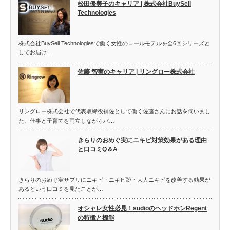
松田優美子のキャリア | 株式会社BuySell
Technologies
株式会社BuySell Technologiesで働く女性のロールモデルを全6回シリーズと
してお届け…
佐藤 智実のキャリア | リングロー株式会社
リングロー株式会社で代表取締役補佐として働く佐藤さんにお話を伺いまし
た。仕事と子育てを両立しながらバ…
きらりのおめぐ実にニキビ対策効果がある理由
と口コミQ＆A
きらりのおめぐ実サプリにニキビ・ニキビ跡・大人ニキビを改善する効果が
あるという口コミを見たことが…
オシャレ女性必見！sudioのヘッドホンRegent
の特徴と機能