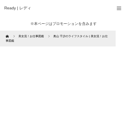
Ready | レディ
※本ページはプロモーションを含みます
Home
美女流！お仕事図鑑
奥山 千沙のライフスタイル | 美女流！お仕
事図鑑