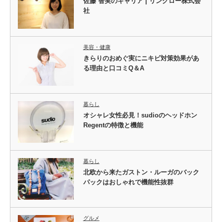
佐藤 智実のキャリア | リングロー株式会
社
美容・健康
きらりのおめぐ実にニキビ対策効果があ
る理由と口コミQ＆A
暮らし
オシャレ女性必見！sudioのヘッドホン
Regentの特徴と機能
暮らし
北欧から来たガストン・ルーガのバック
パックはおしゃれで機能性抜群
グルメ