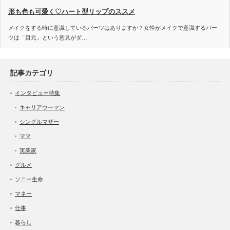
形も色も可愛く♡ハート型リップのススメ
メイクをする時に意識しているパーツはありますか？女性がメイクで意識するパー
ツは「目元」という意見がダ…
記事カテゴリ
インタビュー特集
キャリアウーマン
シングルマザー
ママ
実業家
グルメ
ソニー生命
マネー
仕事
暮らし