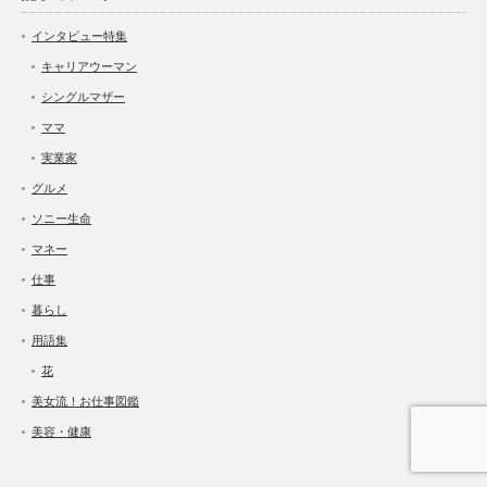
インタビュー特集
キャリアウーマン
シングルマザー
ママ
実業家
グルメ
ソニー生命
マネー
仕事
暮らし
用語集
花
美女流！お仕事図鑑
美容・健康