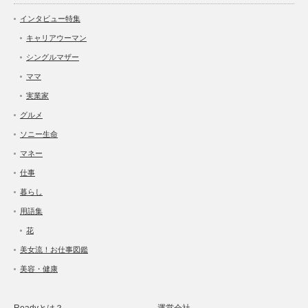
インタビュー特集
キャリアウーマン
シングルマザー
ママ
実業家
グルメ
ソニー生命
マネー
仕事
暮らし
用語集
花
美女流！お仕事図鑑
美容・健康