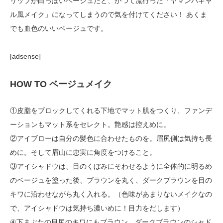
リップが白っぽいベージュだと、かつて流行った「ヤマンバギャ
ル風メイク」になってしまうので気を付けてください！ あくま
でも血色のいいベージュです。
[adsense]
HOW TO ベージュメイク
①皮脂をブロックしてくれる下地でマット肌をつくり、ファンデ
ーションもマット系をセレクト。艶感は控えめに。
②アイブローは自分の髪色に合わせたものを。眉尻側は気持ち長
めに。そして眉山に忠実に角度をつけること。
③アイシャドウは、目のくぼみにそわせるように全体的に明るめ
のベージュを塗った後、ブラウンを丸く、ダークブラウンを目の
キワに沿わせながら丸く入れる。（色味があまりないメイクなの
で、アイシャドウは気持ち濃いめに！目力をだします）
④下まぶたの目尻のキワにもブラウン、ダークブラウンのシャド