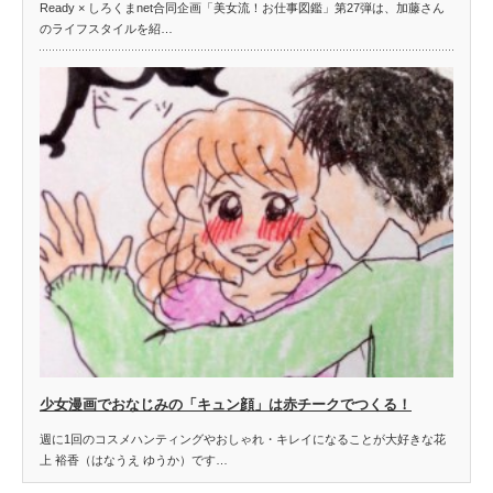
Ready × しろくまnet合同企画「美女流！お仕事図鑑」第27弾は、加藤さん
のライフスタイルを紹…
少女漫画でおなじみの「キュン顔」は赤チークでつくる！
週に1回のコスメハンティングやおしゃれ・キレイになることが大好きな花
上 裕香（はなうえ ゆうか）です…