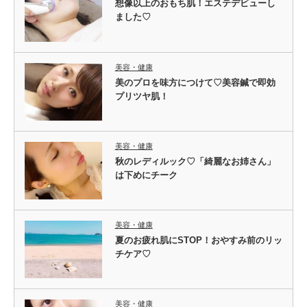
想像以上のおもち肌！エステデビューし
ました♡
美容・健康
美のプロを味方につけて♡美容鍼で即効
プリツヤ肌！
美容・健康
秋のレディルック♡「綺麗なお姉さん」
は下めにチーク
美容・健康
夏のお疲れ肌にSTOP！おやすみ前のリッ
チケア♡
美容・健康