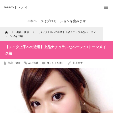
Ready | レディ
※本ページはプロモーションを含みます
Home
美容・健康
【メイク上手への近道】上品ナチュラルなベージュ1
トーンメイク編
【メイク上手への近道】上品ナチュラルなベージュ1トーンメイ
ク編
美容・健康
花上裕香
コメントを書く
花上裕香