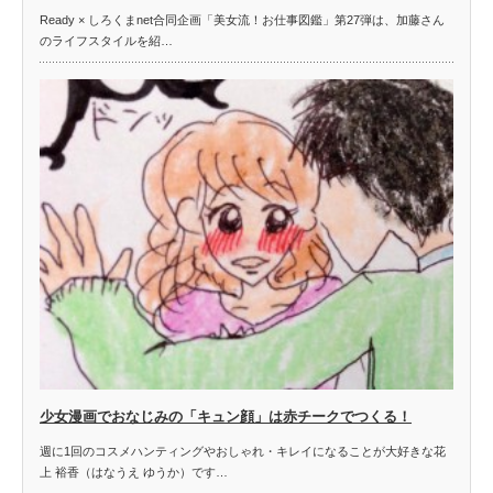
Ready × しろくまnet合同企画「美女流！お仕事図鑑」第27弾は、加藤さん
のライフスタイルを紹…
少女漫画でおなじみの「キュン顔」は赤チークでつくる！
週に1回のコスメハンティングやおしゃれ・キレイになることが大好きな花
上 裕香（はなうえ ゆうか）です…