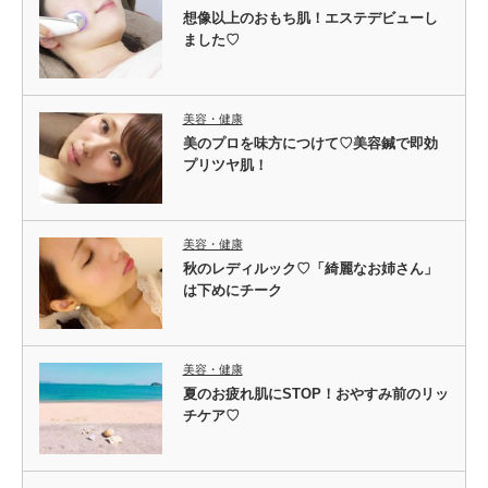
想像以上のおもち肌！エステデビューし
ました♡
美容・健康
美のプロを味方につけて♡美容鍼で即効
プリツヤ肌！
美容・健康
秋のレディルック♡「綺麗なお姉さん」
は下めにチーク
美容・健康
夏のお疲れ肌にSTOP！おやすみ前のリッ
チケア♡