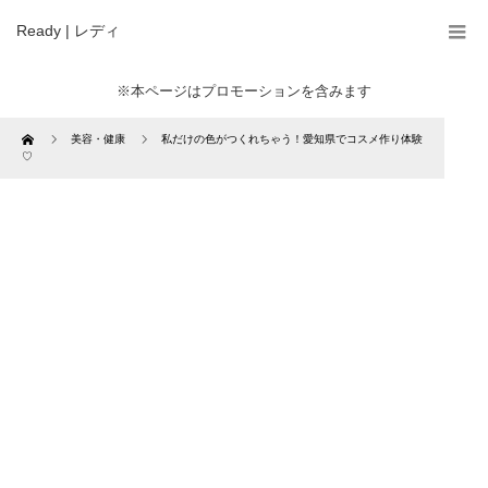
Ready | レディ
※本ページはプロモーションを含みます
Home
美容・健康
私だけの色がつくれちゃう！愛知県でコスメ作り体験
♡