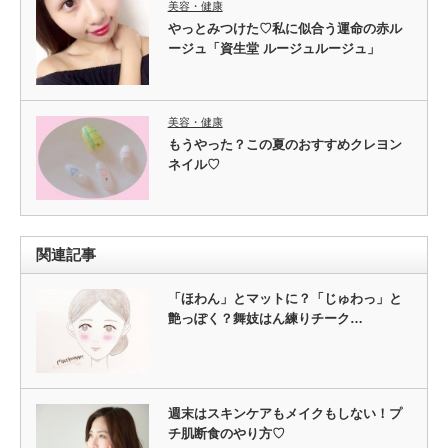
美容・健康
やっとみつけた♡私に似合う運命の赤ル
ージュ「資生堂 ルージュルージュ」
美容・健康
もうやった？この夏のおすすめクレヨン
ネイル♡
関連記事
「ほわん」とマットに？「じゅわっ」と
艶っぽく？舞妓はん練りチーク…
週末はスキンケアもメイクもしない！プ
チ肌断食のやり方♡