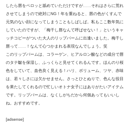
したら唇をペロッと舐めていただけですが……それはさらに荒れ
させてしまうので絶対にNG！年を重ねると、唇の色がくすんで
元気のない顔になってしまうこともしばしば。私もここ数年気に
していたのですが、「梅干し唇なんて呼ばせない！」というキャ
ッチコピーがついた大人のリップバームに出逢いました。梅干し
唇って……！なんて心つかまれる表現なんでしょう。笑
このリップバームは、コラーゲン、ヒアルロン酸などの成分で唇
のタテ皺を保湿し、ふっくらと見せてくれるんです。ほんのり桜
色をしていて、血色良く見える！ハリ、ボリューム、ツヤ、赤味
は、若々しさには欠かせません。さっとひとぬりで、色んな役目
を果たしてくれるので忙しいオトナ女子にはありがたいアイテム
です。リップバームは、なくしがちだから何個あってもいいし
ね。おすすめです。
[adsense]