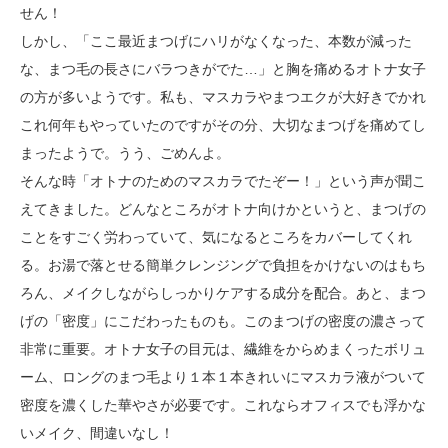
せん！
しかし、「ここ最近まつげにハリがなくなった、本数が減った
な、まつ毛の長さにバラつきがでた…」と胸を痛めるオトナ女子
の方が多いようです。私も、マスカラやまつエクが大好きでかれ
これ何年もやっていたのですがその分、大切なまつげを痛めてし
まったようで。うう、ごめんよ。
そんな時「オトナのためのマスカラでたぞー！」という声が聞こ
えてきました。どんなところがオトナ向けかというと、まつげの
ことをすごく労わっていて、気になるところをカバーしてくれ
る。お湯で落とせる簡単クレンジングで負担をかけないのはもち
ろん、メイクしながらしっかりケアする成分を配合。あと、まつ
げの「密度」にこだわったものも。このまつげの密度の濃さって
非常に重要。オトナ女子の目元は、繊維をからめまくったボリュ
ーム、ロングのまつ毛より１本１本きれいにマスカラ液がついて
密度を濃くした華やさが必要です。これならオフィスでも浮かな
いメイク、間違いなし！