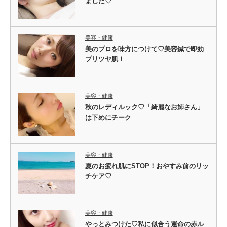
ました♡
美容・健康
美のプロを味方につけて♡美容鍼で即効
プリツヤ肌！
美容・健康
秋のレディルック♡「綺麗なお姉さん」
は下めにチーク
美容・健康
夏のお疲れ肌にSTOP！おやすみ前のリッ
チケア♡
美容・健康
やっとみつけた♡私に似合う運命の赤ル